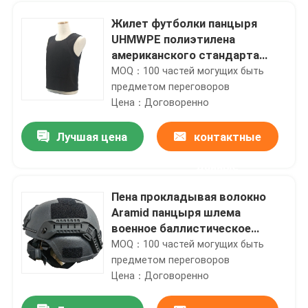
Жилет футболки панцыря
UHMWPE полиэтилена
американского стандарта
военный баллистический
MOQ：100 частей могущих быть
пуленепробиваемый
предметом переговоров
Цена：Договоренно
Лучшая цена
контактные
данные
Пена прокладывая волокно
Aramid панцыря шлема
военное баллистическое
регулируемое
MOQ：100 частей могущих быть
предметом переговоров
Цена：Договоренно