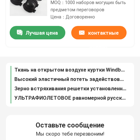
MOQ：1000 наборов могущих быть
предметом переговоров
Цена：Договоренно
Путешествие фабрики
Лучшая цена
контактные
Ткань на открытом воздухе куртки Windbreaker M65 мягкая Breathable связанная
Проверка качества
Высокий эластичный потеть задействовать восходящего потока теплого воздуха куртки ватки армии быстрый сухой плотный
данные
Зерно встряхивания решетки установленного квадрата нижнего белья термального военного боя 100% полиэстер равномерное
Свяжитесь мы
УЛЬТРАФИОЛЕТОВОЕ равномерной русской горы Gorka 3 Gorka 4 военное анти- статическое анти-
Закамуфлируйте плюш водоустойчивого военного боя равномерный многофункциональный
Спросите цитату
Форма боя плюша военная Breathable
Ботинки спорт PU резиновые Midsole водоустойчивые прокалывают доказательство для пешего туризма
Военная форма боя
38-46 военный пеший туризм на открытом воздухе спорта ЕВА Outsole кожаных ботинок
Износоустойчивые спорт PU резиновый Breathable Браун ботинок
Военная камуфляжная форма
Черный зашнуруйте вверх бой военные кожаные ботинки освещают Breathable не выскальзывание
Оставьте сообщение
Упругость теплостойкого военного отскока Outsole кожаных ботинок резинового быстрого высокая
Мы скоро тебе перезвоним!
Ботинки снега Оксфорда хаки нейлона военные направляют рельсами доказательство водоустойчивое
Военный баллистический панцырь