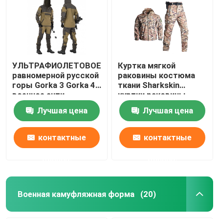
На открытом воздухе охотясь шестерня
На открытом воздухе рыболовные принадлежност
УЛЬТРАФИОЛЕТОВОЕ
Куртка мягкой
равномерной русской
раковины костюма
горы Gorka 3 Gorka 4
ткани Sharkskin
Водоустойчивые ехать перчатки
военное анти-
куртки раковины
статическое анти-
водоустойчивой
Лучшая цена
Лучшая цена
опрометчивой мягкой
Отражательная одежда безопасности
водоустойчивая
контактные
контактные
Современные военные модели
данные
данные
Изготовленная на заказ военная форма
Военная камуфляжная форма
(20)