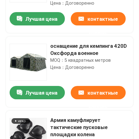
Цена：Договоренно
Лучшая цена
контактные
данные
оснащение для кемпинга 420D
Оксфорда военное
MOQ：5 квадратных метров
Цена：Договоренно
Лучшая цена
контактные
Дом
данные
Продукты
Армия камуфлирует
тактические пусковые
площадки колена
О нас