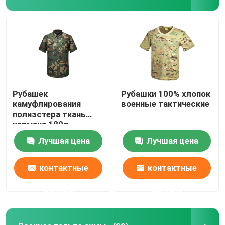
Рубашек
Рубашки 100% хлопок
камуфлирования
военные тактические
полиэстера ткань
кармана 180g
Breathable военных
Лучшая цена
Лучшая цена
тактических Multi
контактные
контактные
данные
данные