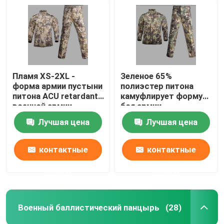
Пламя XS-2XL -
Зеленое 65%
форма армии пустыни
полиэстер питона
питона ACU retardant
камуфлирует форму
военной армии
боя армии
камуфлирования
равномерную анти-
Лучшая цена
Лучшая цена
равномерная
УЛЬТРАФИОЛЕТОВУЮ
военную
контактные
контактные
данные
данные
Военный баллистический панцырь
(28)