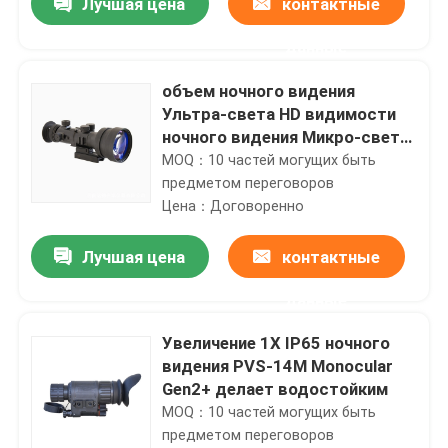
Лучшая цена
контактные
данные
объем ночного видения
Ультра-света HD видимости
ночного видения Микро-света
6X военный
MOQ：10 частей могущих быть
предметом переговоров
Цена：Договоренно
Лучшая цена
контактные
данные
Увеличение 1X IP65 ночного
видения PVS-14M Monocular
Gen2+ делает водостойким
MOQ：10 частей могущих быть
предметом переговоров