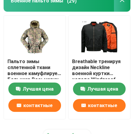
Военное пальто зимы
(29)
Пальто зимы
Breathable тренируя
сплетенной ткани
дизайн Neckline
военное камуфлирует
военной куртки
Большую Восьмерку
холода Windproof
камуфлирует куртку
Лучшая цена
Лучшая цена
Windbreaker
контактные
контактные
данные
данные