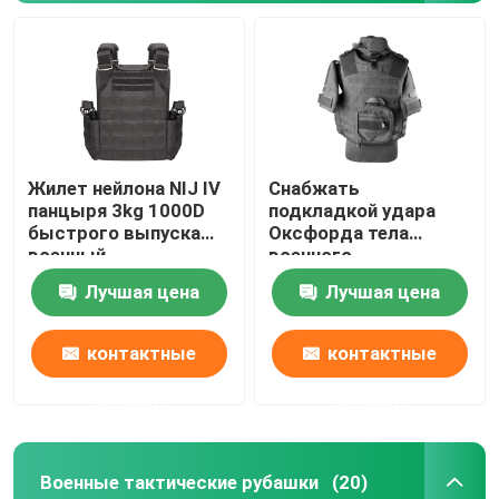
Жилет нейлона NIJ IV
Снабжать
панцыря 3kg 1000D
подкладкой удара
быстрого выпуска
Оксфорда тела
военный
военного
баллистический
тактического жилета
Лучшая цена
Лучшая цена
самозащитой NIJ IV
полный
контактные
контактные
данные
данные
Военные тактические рубашки
(20)