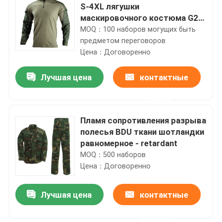
S-4XL лягушки
маскировочного костюма G2
русской армии военная
MOQ：100 наборов могущих быть
предметом переговоров
Цена：Договоренно
Лучшая цена
контактные
данные
Пламя сопротивления разрыва
полесья BDU ткани шотландки
равномерное - retardant
MOQ：500 наборов
Цена：Договоренно
Лучшая цена
контактные
данные