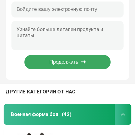
Ботинки водоустойчивой ткани Оксфорда военные кожаные направляют рельсами амортизация сопротивления
Эпицентр ЕВА медленный под кожей коровы замши ботинок пустыни панцыря высокой верхней
Военные тактические рубашки
Ботинки хлопко-бумажной ткани военные кожаные шнуруют вверх водоустойчивые бортовые ботинки молнии
Противоударные тактические военные ботинки тренировки армии кожаного ботинка противобактериологические влагостойкие
Военное пальто зимы
На открытом воздухе 07 ботинок армии кожи Microfiber основных износоустойчивых делают водостойким
Черная Ultralight военная сторона кожаных ботинок застегивает на молнию водоустойчивое
Военный тактический рюкзак
Холодное хаки выскальзывания стойкости носки ботинок людей зимы водоустойчивого тактического высокого анти- анти-
Прочное кожаных ботинок Sandproof пустыни водоустойчивое военное холодное устойчивое
Военный тактический жилет
ДРУГИЕ КАТЕГОРИИ ОТ НАС
Военные кожаные ботинки
Военные ботинки платья
Военная форма боя
(42)
Военное оснащение для кемпинга