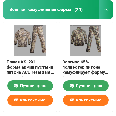
Военная камуфляжная форма
(20)
Пламя XS-2XL -
Зеленое 65%
форма армии пустыни
полиэстер питона
питона ACU retardant
камуфлирует форму
военной армии
боя армии
Дом
камуфлирования
равномерную анти-
Лучшая цена
Лучшая цена
равномерная
УЛЬТРАФИОЛЕТОВУЮ
военную
Продукты
контактные
контактные
данные
данные
О нас