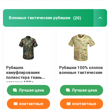
Военные тактические рубашки
Военные тактические рубашки
(20)
Военное пальто зимы
Военный тактический рюкзак
Военный тактический жилет
Рубашек
Рубашки 100% хлопок
камуфлирования
военные тактические
Военные кожаные ботинки
полиэстера ткань
кармана 180g
Breathable военных
Лучшая цена
Лучшая цена
Военные ботинки платья
тактических Multi
контактные
контактные
Военное оснащение для кемпинга