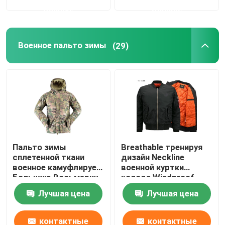
данные
данные
На открытом воздухе охотясь шестерня
Военное пальто зимы
(29)
На открытом воздухе рыболовные принадлежност
Водоустойчивые ехать перчатки
Отражательная одежда безопасности
Пальто зимы
Breathable тренируя
Современные военные модели
сплетенной ткани
дизайн Neckline
военное камуфлирует
военной куртки
Большую Восьмерку
холода Windproof
Изготовленная на заказ военная форма
камуфлирует куртку
Лучшая цена
Лучшая цена
Windbreaker
контактные
контактные