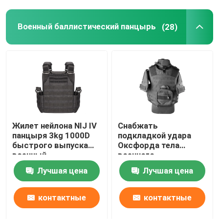
Военный баллистический панцырь
(28)
Путешествие фабрики
Проверка качества
Свяжитесь мы
Спросите цитату
Жилет нейлона NIJ IV
Снабжать
панцыря 3kg 1000D
подкладкой удара
быстрого выпуска
Оксфорда тела
Военная форма боя
военный
военного
баллистический
тактического жилета
Лучшая цена
Лучшая цена
самозащитой NIJ IV
Военная камуфляжная форма
полный
контактные
контактные
Военный баллистический панцырь
данные
данные