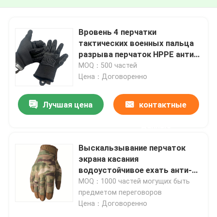
Вровень 4 перчатки
тактических военных пальца
разрыва перчаток HPPE анти-
полных тактических
MOQ：500 частей
Цена：Договоренно
Лучшая цена
контактные
данные
Выскальзывание перчаток
экрана касания
водоустойчивое ехать анти-
износоустойчивое
MOQ：1000 частей могущих быть
предметом переговоров
Цена：Договоренно