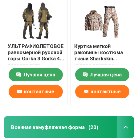
УЛЬТРАФИОЛЕТОВОЕ
Куртка мягкой
равномерной русской
раковины костюма
горы Gorka 3 Gorka 4
ткани Sharkskin
военное анти-
куртки раковины
статическое анти-
водоустойчивой
Лучшая цена
Лучшая цена
опрометчивой мягкой
водоустойчивая
контактные
контактные
данные
данные
Военная камуфляжная форма
(20)