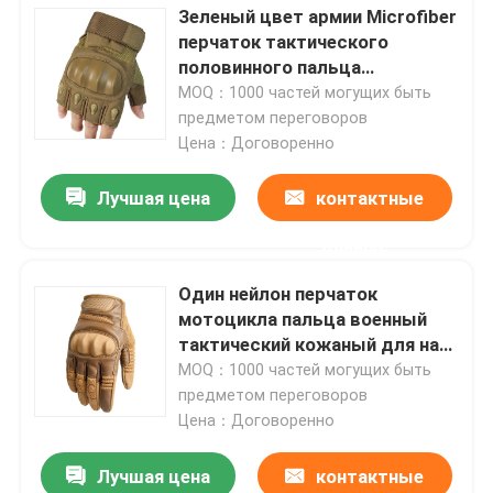
Зеленый цвет армии Microfiber
перчаток тактического
Путешествие фабрики
половинного пальца
водоустойчивый ехать
MOQ：1000 частей могущих быть
предметом переговоров
Проверка качества
Цена：Договоренно
Лучшая цена
контактные
Свяжитесь мы
данные
Спросите цитату
Один нейлон перчаток
мотоцикла пальца военный
Военная форма боя
тактический кожаный для на
открытом воздухе
MOQ：1000 частей могущих быть
взбираться
предметом переговоров
Военная камуфляжная форма
Цена：Договоренно
Лучшая цена
контактные
Военный баллистический панцырь