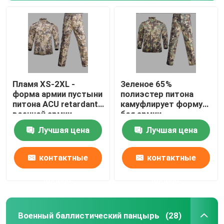
Пламя XS-2XL -
Зеленое 65%
форма армии пустыни
полиэстер питона
питона ACU retardant
камуфлирует форму
военной армии
боя армии
камуфлирования
равномерную анти-
Лучшая цена
Лучшая цена
равномерная
УЛЬТРАФИОЛЕТОВУЮ
военную
контактные
контактные
данные
данные
Военный баллистический панцырь
(28)