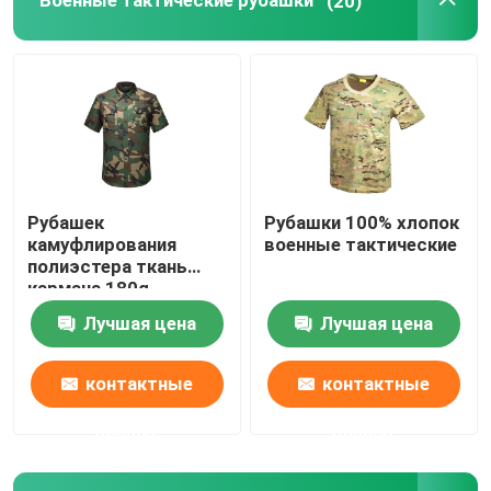
Военные тактические рубашки
(20)
Рубашек
Рубашки 100% хлопок
камуфлирования
военные тактические
полиэстера ткань
кармана 180g
Breathable военных
Лучшая цена
Лучшая цена
тактических Multi
контактные
контактные
данные
данные