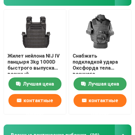
Жилет нейлона NIJ IV
Снабжать
панцыря 3kg 1000D
подкладкой удара
быстрого выпуска
Оксфорда тела
военный
военного
баллистический
тактического жилета
Лучшая цена
Лучшая цена
самозащитой NIJ IV
полный
контактные
контактные
данные
данные