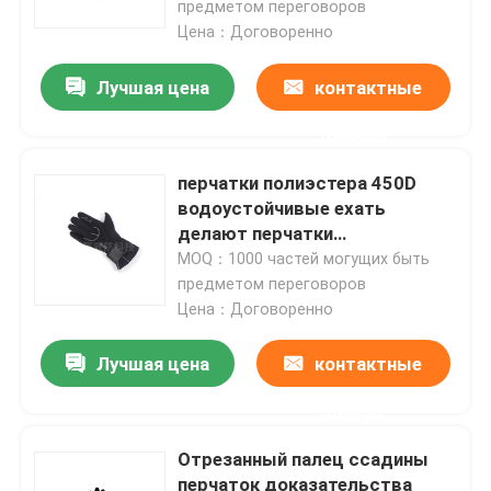
предметом переговоров
Цена：Договоренно
Лучшая цена
контактные
данные
перчатки полиэстера 450D
водоустойчивые ехать
делают перчатки
водостойким спасения воды
MOQ：1000 частей могущих быть
предметом переговоров
Цена：Договоренно
Лучшая цена
контактные
данные
Отрезанный палец ссадины
перчаток доказательства