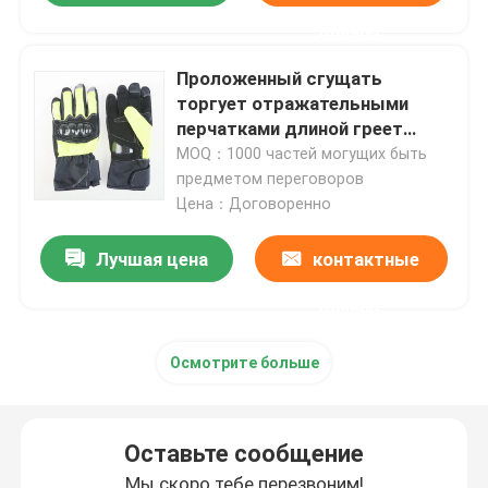
данные
Военные тактические рубашки
Проложенный сгущать
торгует отражательными
Военное пальто зимы
перчатками длиной греет
водоустойчивое
MOQ：1000 частей могущих быть
предметом переговоров
Военный тактический рюкзак
Цена：Договоренно
Лучшая цена
контактные
Военный тактический жилет
данные
Военные кожаные ботинки
Осмотрите больше
Военные ботинки платья
Оставьте сообщение
Военное оснащение для кемпинга
Мы скоро тебе перезвоним!