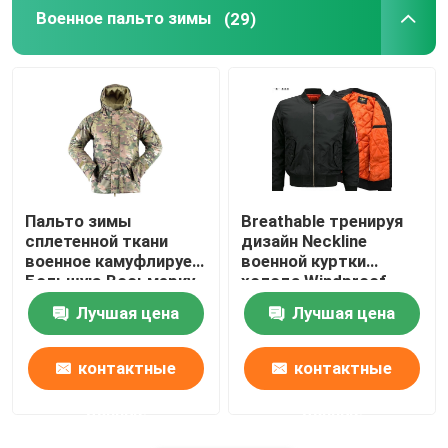
Военное пальто зимы
(29)
Пальто зимы
Breathable тренируя
сплетенной ткани
дизайн Neckline
военное камуфлирует
военной куртки
Большую Восьмерку
холода Windproof
камуфлирует куртку
Лучшая цена
Лучшая цена
Windbreaker
контактные
контактные
данные
данные