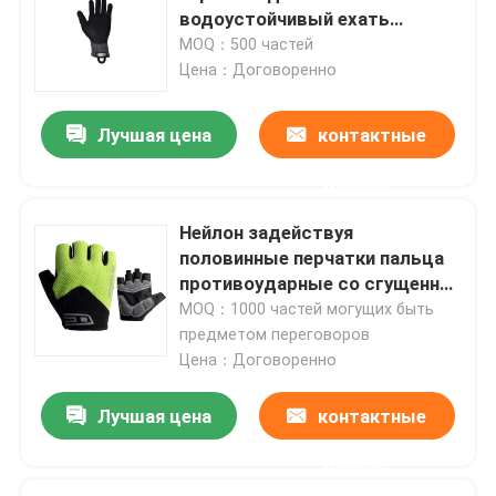
водоустойчивый ехать
устойчивый полный
MOQ：500 частей
Цена：Договоренно
Лучшая цена
контактные
данные
Нейлон задействуя
половинные перчатки пальца
противоударные со сгущенной
ладонью SBR
MOQ：1000 частей могущих быть
предметом переговоров
Дом
Цена：Договоренно
Лучшая цена
контактные
Продукты
данные
О нас