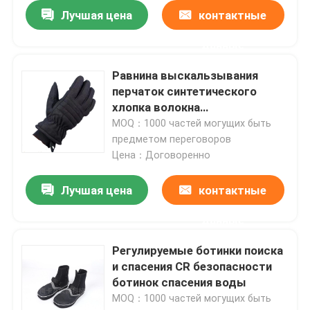
Лучшая цена
контактные
данные
Равнина выскальзывания
перчаток синтетического
хлопка волокна
водоустойчивая ехать анти-
MOQ：1000 частей могущих быть
покрасила
предметом переговоров
Цена：Договоренно
Лучшая цена
контактные
данные
Регулируемые ботинки поиска
и спасения CR безопасности
ботинок спасения воды
MOQ：1000 частей могущих быть