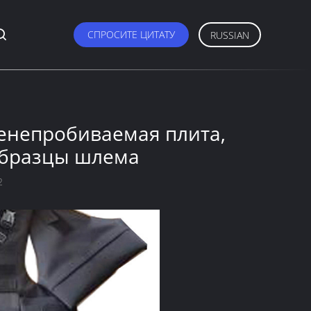
СПРОСИТЕ ЦИТАТУ
RUSSIAN
енепробиваемая плита,
бразцы шлема
2