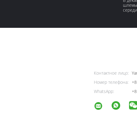
В дека
шлемы 
середи
Контактное лицо:
Yan
Номер телефона:
+8
WhatsApp:
+8