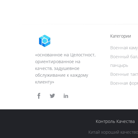
Категории
Военная кам
«основанное на Целостност,
Военный бал
ориентированное на
панцырь
качеств, задушевное
Военные такт
обслуживание к каждому
клиенту»
Военная фор
Контроль Качества
Китай хороший качество 