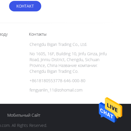
воду
Контакты
Chengdu Bigan Trading Co., Ltd.
No 1605, 16F, Building 10, Jinfu Ginza, Jinfu
Road, Jinniu District, Chengdu, Sichuan
Province, China Название компании:
Chengdu Bigan Trading Co.
+8618180553778-646-000-80
fengyanlin_11@zohomail.com
Мобильный Сайт
om. All Rights Reserved.