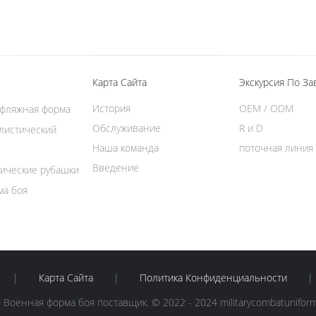
Карта Сайта
Экскурсия По За
История
OEM / ODM
уфляжная форма
Обслуживание
R и D
листический
Наша команда
поточная линия
Введение
ические рубашки
ма боя
|
Карта Сайта
|
Политика Конфиденциальности
|
Военная форма боя поставщик. © 2022 - 2024 militarycombatuniform.c