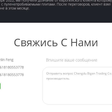
бре 2022, мы получили дознание от европейского клиента которо
с пуленепробиваемыми плитами. После переговоров, клиент взял о
не в этом месяце.
Свяжись С Нами
lin Feng
Впишите ваше сообщение
618180553778
618180553778