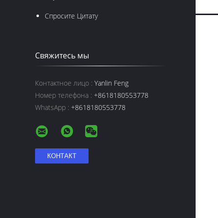
Спросите Цитату
Свяжитесь мы
Контактное лицо :
Yanlin Feng
Номер телефона :
+8618180553778
WhatsApp :
+8618180553778