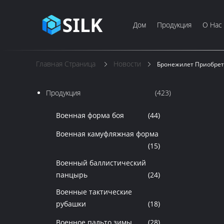
Дом
Продукция
О Нас
Главная Страница
Новости
Бронежилет Приобрет
Продукция
(423)
Военная форма боя
(44)
Военная камуфляжная форма
(15)
Военный баллистический
панцырь
(24)
Военные тактические
рубашки
(18)
Военное пальто зимы
(28)