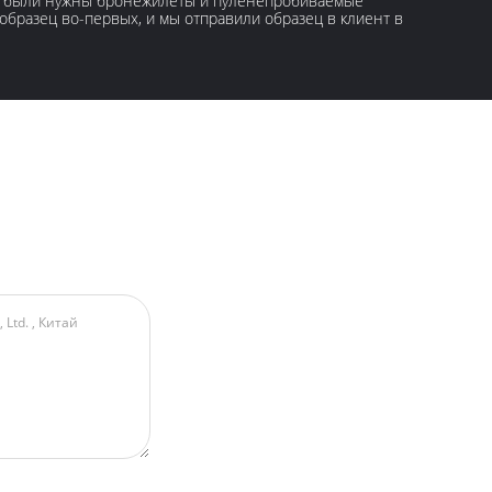
му были нужны бронежилеты и пуленепробиваемые
бразец во-первых, и мы отправили образец в клиент в