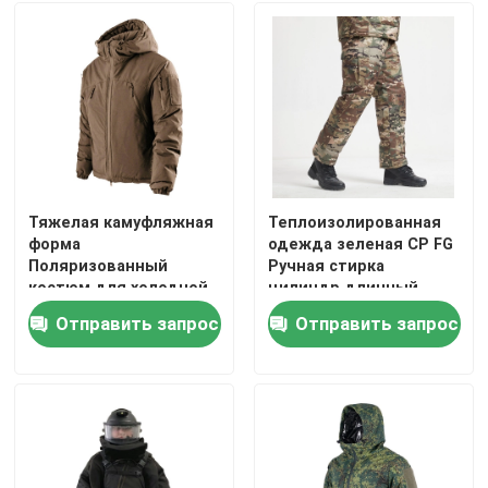
Тяжелая камуфляжная
Теплоизолированная
форма
одежда зеленая CP FG
Поляризованный
Ручная стирка
костюм для холодной
цилиндр длинный
погоды Тактическая
рукав для зимы на
Отправить запрос
Отправить запрос
военная форма
открытом воздухе