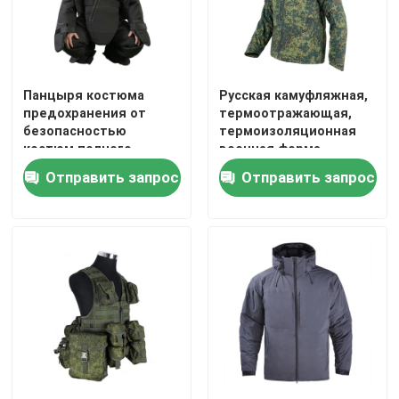
Панцыря костюма
Русская камуфляжная,
предохранения от
термоотражающая,
безопасностью
термоизоляционная
костюм полного
военная форма.
военного
Отправить запрос
Отправить запрос
баллистического
взрывозащищенный