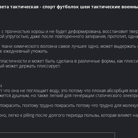
ета тактическая - спорт футболок шеи тактические военн
 с прочностью хорош и не будет деформирована, восстановит тверд
й упругостью, даже после повторенного затирания, прототип, одн
 ткани химического волокна самое лучшее одно, может выдержать 
ие ежедневный утюжить.
пластичности и может быть сделана в различные формы, как плис
ый может держать плиссирует.
и
 что она не поглощает воду, это потому что плохая абсорбция влаг
ажется душным, но также легкий для генерации статического электр
покрасить, поэтому трудно покрасить потому что трудно для молекул
но, легко к pilling после долгого периода пользы, которая влияет н