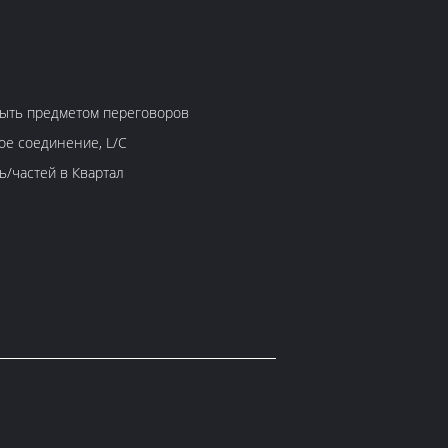
ыть предметом переговоров
ное соединение, L/C
10000 часть/частей в Квартал