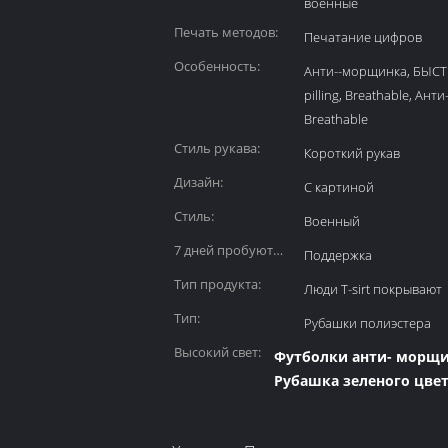
военные
Печать методов:
Печатание цифров
Особенность:
Анти--морщинка, БЫСТ
pilling, Breathable, Ант
Breathable
Стиль рукава:
Короткий рукав
Дизайн:
С картиной
Стиль:
Военный
7 дней пробуют
Поддержка
время выполнения
Тип продукта:
Люди T-sirt покрывают
заказа:
Тип:
Рубашки полиэстера
Высокий свет:
Футболки анти- морщи
Рубашка зеленого цве