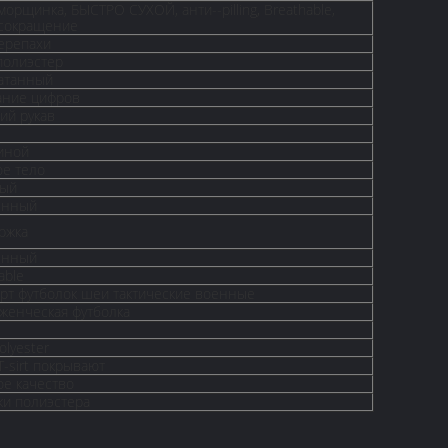
морщинка, БЫСТРО СУХОЙ, анти--pilling, Breathable,
-сокращение
ерепахи
полиэстер
атанный
ание цифров
ий рукав
иной
ое тело
ый
енный
ржка
енный
able
орт футболок шеи тактические военные
женческая футболка
lyester
-sirt покрывают
ое качество
ки полиэстера