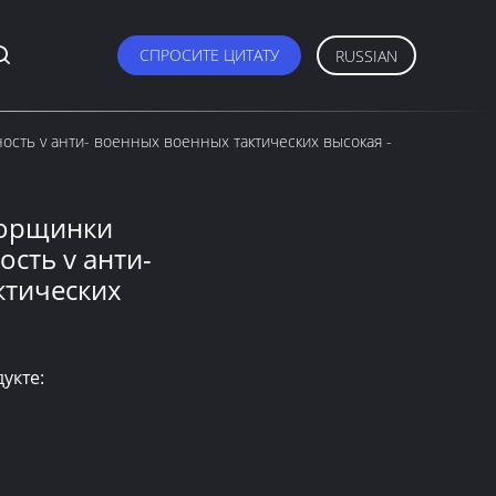
СПРОСИТЕ ЦИТАТУ
RUSSIAN
сть v анти- военных военных тактических высокая -
морщинки
ость v анти-
ктических
укте: