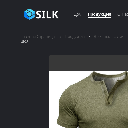
Дом
Продукция
О На
Главная Страница
Продукция
Военные Тактиче
шея