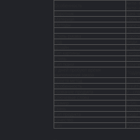
Анти--
Особенность
Анти-
Воротник
Шея ч
Материал
100% 
Методы
Напеч
Печат
Стиль рукава
Коротк
Род
люди
Дизайн
С карт
Тип картины
Тверд
Стиль
Военн
Тип ткани
сплет
7 дней пробуют время
Подде
выполнения заказа
Сплетя метод
сплет
Особенность
Breath
Название продукта
V - сп
Ключевые слова
Выдви
Размер
S-5XL
Ткань
100%po
Тип продукта
Люди T
Качество
Высок
Тип
Рубаш