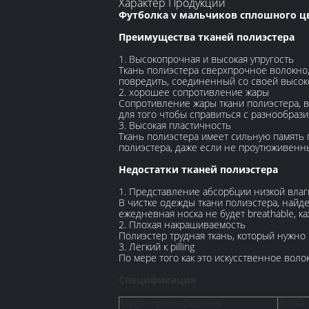
Характер Продукции
Футболка v мальчиков сплошного цв
Преимущества тканей полиэстера
1. Высокопрочная и высокая упругость
Ткань полиэстера сверхпрочное волокно,
повредить, соединенный со своей высоко
2. хорошее сопротивление жары
Сопротивление жары ткани полиэстера, в
для того чтобы справиться с разнообраз
3. Высокая пластичность
Ткань полиэстера имеет сильную память 
полиэстера, даже если не проутюживенн
Недостатки тканей полиэстера
1. Представление абсорбции низкой влаг
В чистке одежды ткани полиэстера, найдет
ежедневная носка не будет breathable, к
2. Плохая накрашиваемость
Полиэстер трудная ткань, который нужно 
3. Легкий к pilling
По мере того как это искусственное волок
Спецификация
Место происхождения
Китай