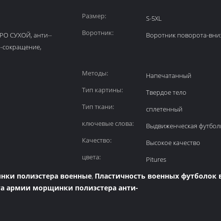
Размер:
S-5XL
Воротник:
РО СУХОЙ, анти--
Воротник поворота-вни
и--сокращение,
Методы:
Напечатанный
Тип картины:
Твердое тело
Тип ткани:
сплетенный
ключевые слова:
Выдвиженческая футбол
Качество:
Высокое качество
цвета:
Pitures
нки полиэстера военные
Пластичность военных футболок 
,
та армии морщинки полиэстера анти-